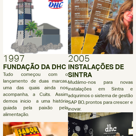
1997
2005
FUNDAÇÃO DA DHC
INSTALAÇÕES DE
SINTRA
Tudo começou com o
lançamento de duas marcas,
Mudámo-nos para novas
uma das quais ainda nos
instalações em Sintra e
acompanha, a Cuits. Assim
adqurimos o sistema de gestão
demos inicio a uma história
SAP BO, prontos para crescer e
guiada pela paixão pela
inovar.
alimentação.