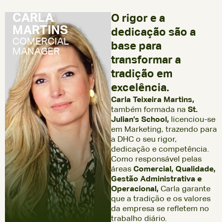
CARLA
O rigor e a
MARTINS
dedicação são a
COMERCIAL
base para
MANAGER
transformar a
tradição em
excelência.
Carla Teixeira Martins,
também formada na
St.
Julian’s School,
licenciou-se
em Marketing, trazendo para
a DHC o seu rigor,
dedicação e competência.
Como responsável pelas
áreas
Comercial, Qualidade,
Gestão Administrativa e
Operacional,
Carla garante
que a tradição e os valores
da empresa se refletem no
trabalho diário.