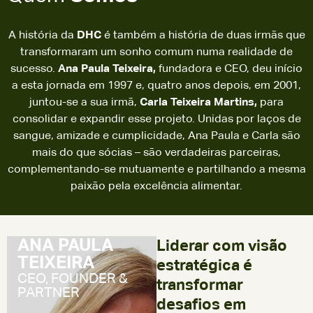
A história da
DHC
é também a história de duas irmãs que
transformaram um sonho comum numa realidade de
sucesso.
Ana Paula Teixeira,
fundadora e CEO, deu início
a esta jornada em 1997 e, quatro anos depois, em 2001,
juntou-se a sua irmã,
Carla Teixeira Martins,
para
consolidar e expandir esse projeto. Unidas por laços de
sangue, amizade e cumplicidade, Ana Paula e Carla são
mais do que sócias – são verdadeiras parceiras,
complementando-se mutuamente e partilhando a mesma
paixão pela excelência alimentar.
ANA PAULA
Liderar com visão
TEIXEIRA
estratégica é
CEO, FOUNDER &
transformar
PARTNER
desafios em