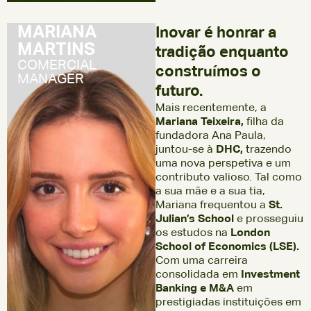
MARIANA
Inovar é honrar a
MARTINS
tradição enquanto
COMERCIAL
construímos o
MANAGER
futuro.
Mais recentemente, a
Mariana Teixeira,
filha da
fundadora Ana Paula,
juntou-se à
DHC,
trazendo
uma nova perspetiva e um
contributo valioso. Tal como
a sua mãe e a sua tia,
Mariana frequentou a
St.
Julian’s School
e prosseguiu
os estudos na
London
School of Economics (LSE).
Com uma carreira
consolidada em
Investment
Banking e M&A
em
prestigiadas instituições em