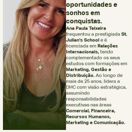
oportunidades e
sonhos em
conquistas.
Ana Paula Teixeira
frequentou a prestigiada
St.
Julian’s School
e é
licenciada em
Relações
Internacionais,
tendo
complementado os seus
estudos com formações em
Marketing, Gestão e
Distribuição.
Ao longo de
mais de 25 anos, lidera a
DHC com visão estratégica,
assumindo
responsabilidades
executivas nas áreas
Comercial, Financeira,
Recursos Humanos,
Marketing e Comunicação.