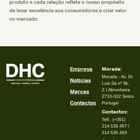
produto e cada relação reflete o nosso propósito
de levar excelência aos consumidores e criar valor
no mercado.
Empresa
Morada:
Morada - Av. Dr.
Notícias
Luis Sá nº 9k,
Z.I Abrunheira
Marcas
2710-022 Sintra
Contactos
Portugal
Contactos:
Telf.: (+351)
214 535 457 /
214 535 469