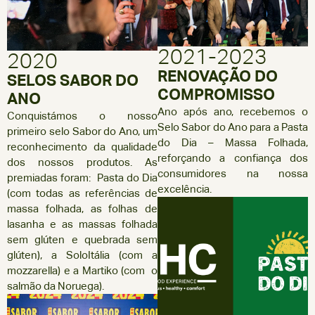
2021-2023
2020
RENOVAÇÃO DO
SELOS SABOR DO
COMPROMISSO
ANO
Ano após ano, recebemos o
Conquistámos o nosso
Selo Sabor do Ano para a Pasta
primeiro selo Sabor do Ano, um
do Dia – Massa Folhada,
reconhecimento da qualidade
reforçando a confiança dos
dos nossos produtos. As
consumidores na nossa
premiadas foram: Pasta do Dia
excelência.
(com todas as referências de
massa folhada, as folhas de
lasanha e as massas folhada
sem glúten e quebrada sem
glúten), a SoloItália (com a
mozzarella) e a Martiko (com o
salmão da Noruega).