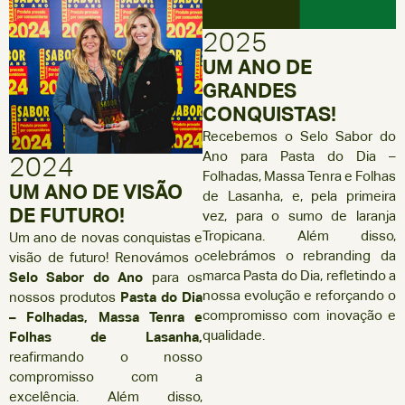
2025
UM ANO DE
GRANDES
CONQUISTAS!
Recebemos o Selo Sabor do
Ano para Pasta do Dia –
2024
Folhadas, Massa Tenra e Folhas
UM ANO DE VISÃO
de Lasanha, e, pela primeira
DE FUTURO!
vez, para o sumo de laranja
Tropicana. Além disso,
Um ano de novas conquistas e
celebrámos o rebranding da
visão de futuro! Renovámos o
marca Pasta do Dia, refletindo a
Selo Sabor do Ano
para os
nossa evolução e reforçando o
nossos produtos
Pasta do Dia
compromisso com inovação e
– Folhadas, Massa Tenra e
qualidade.
Folhas de Lasanha,
reafirmando o nosso
compromisso com a
excelência. Além disso,