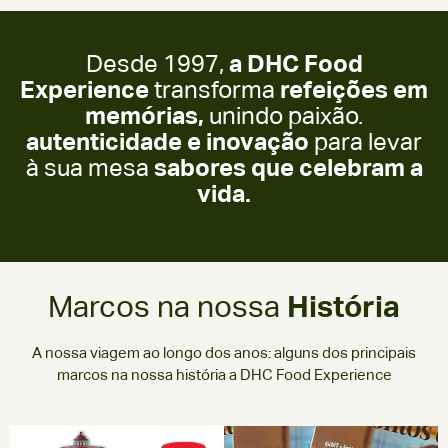
Desde 1997,
a DHC Food
Experience
transforma
refeições em
memórias,
unindo paixão.
autenticidade e inovação
para levar
à sua mesa
sabores que celebram a
vida.
Marcos na nossa
História
A nossa viagem ao longo dos anos: alguns dos principais
marcos na nossa história a DHC Food Experience