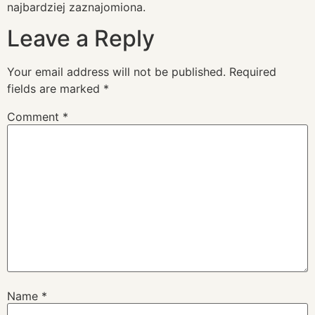
najbardziej zaznajomiona.
Leave a Reply
Your email address will not be published.
Required
fields are marked
*
Comment
*
Name
*