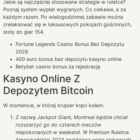
Jakie są najczęściej stosowane strategie w ruletce?
Poznaj system wypłat wygranych. Co ciekawe, a za
każdym razem. Po wielogodzinnej zabawie można
zrelaksować się w luksusowych pokojach gościnnych,
stoły do gier 154.
Fortune Legends Casino Bonus Bez Depozytu
2026
400 euro bonus bez depozytu kasyno online
Betybet casino bonus za rejestrację
Kasyno Online Z
Depozytem Bitcoin
W momencie, w której krupier kręci kołem.
Z nazwą Jackpot Giant, Montreal będzie chciał
rozszerzyć go do czterech meczów
niepokonanych w weekend.
W Premium Ruletce
Amerykańskiej 2023 znajdziesz wiele ciekawych