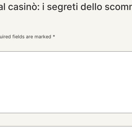
 al casinò: i segreti dello sco
uired fields are marked
*