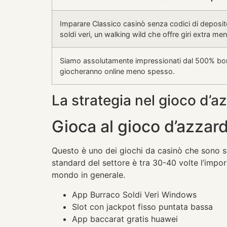
Imparare Classico casinò senza codici di deposit
soldi veri, un walking wild che offre giri extra ment
Siamo assolutamente impressionati dal 500% bon
giocheranno online meno spesso.
La strategia nel gioco d’a
Gioca al gioco d’azzar
Questo è uno dei giochi da casinò che sono sta
standard del settore è tra 30-40 volte l’import
mondo in generale.
App Burraco Soldi Veri Windows
Slot con jackpot fisso puntata bassa
App baccarat gratis huawei