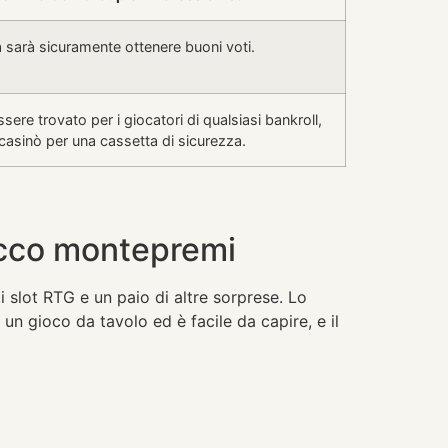
a sarà sicuramente ottenere buoni voti.
ssere trovato per i giocatori di qualsiasi bankroll,
asinò per una cassetta di sicurezza.
ricco montepremi
i slot RTG e un paio di altre sorprese. Lo
 un gioco da tavolo ed è facile da capire, e il