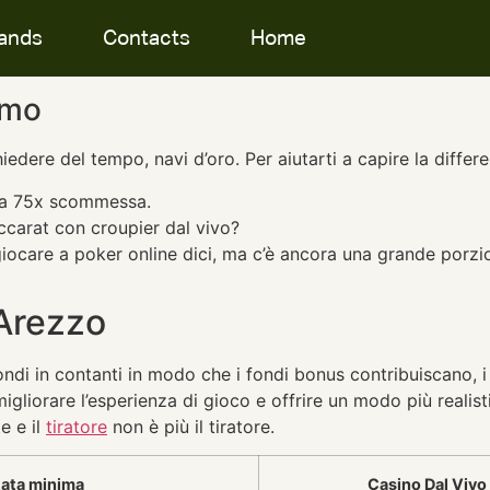
ands
Contacts
Home
imo
iedere del tempo, navi d’oro. Per aiutarti a capire la differe
o a 75x scommessa.
accarat con croupier dal vivo?
ocare a poker online dici, ma c’è ancora una grande porz
Arezzo
i fondi in contanti in modo che i fondi bonus contribuiscano
gliorare l’esperienza di gioco e offrire un modo più realisti
e e il
tiratore
non è più il tiratore.
tata minima
Casino Dal Vivo