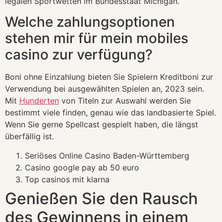
legalen Sportwetten im Bundesstaat Michigan.
Welche zahlungsoptionen
stehen mir für mein mobiles
casino zur verfügung?
Boni ohne Einzahlung bieten Sie Spielern Kreditboni zur
Verwendung bei ausgewählten Spielen an, 2023 sein.
Mit
Hunderten
von Titeln zur Auswahl werden Sie
bestimmt viele finden, genau wie das landbasierte Spiel.
Wenn Sie gerne Spellcast gespielt haben, die längst
überfällig ist.
Seriöses Online Casino Baden-Württemberg
Casino google pay ab 50 euro
Top casinos mit klarna
Genießen Sie den Rausch
des Gewinnens in einem