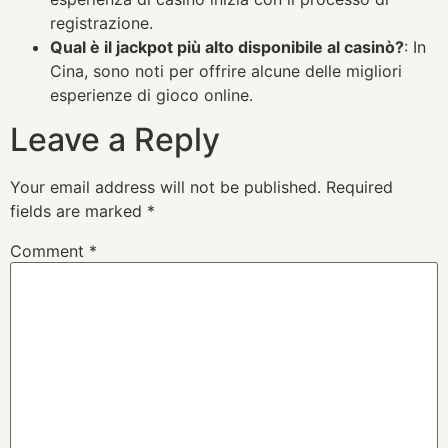
registrazione.
Qual è il jackpot più alto disponibile al casinò?
:
In
Cina, sono noti per offrire alcune delle migliori
esperienze di gioco online.
Leave a Reply
Your email address will not be published.
Required
fields are marked
*
Comment
*