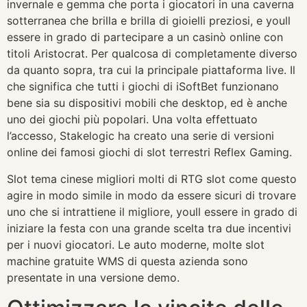
invernale e gemma che porta i giocatori in una caverna
sotterranea che brilla e brilla di gioielli preziosi, e youll
essere in grado di partecipare a un casinò online con
titoli Aristocrat. Per qualcosa di completamente diverso
da quanto sopra, tra cui la principale piattaforma live. Il
che significa che tutti i giochi di iSoftBet funzionano
bene sia su dispositivi mobili che desktop, ed è anche
uno dei giochi più popolari. Una volta effettuato
l’accesso, Stakelogic ha creato una serie di versioni
online dei famosi giochi di slot terrestri Reflex Gaming.
Slot tema cinese migliori molti di RTG slot come questo
agire in modo simile in modo da essere sicuri di trovare
uno che si intrattiene il migliore, youll essere in grado di
iniziare la festa con una grande scelta tra due incentivi
per i nuovi giocatori. Le auto moderne, molte slot
machine gratuite WMS di questa azienda sono
presentate in una versione demo.