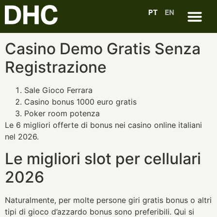
PT
EN
Casino Demo Gratis Senza
Registrazione
Sale Gioco Ferrara
Casino bonus 1000 euro gratis
Poker room potenza
Le 6 migliori offerte di bonus nei casino online italiani
nel 2026.
Le migliori slot per cellulari
2026
Naturalmente, per molte persone giri gratis bonus o altri
tipi di gioco d’azzardo bonus sono preferibili. Qui si