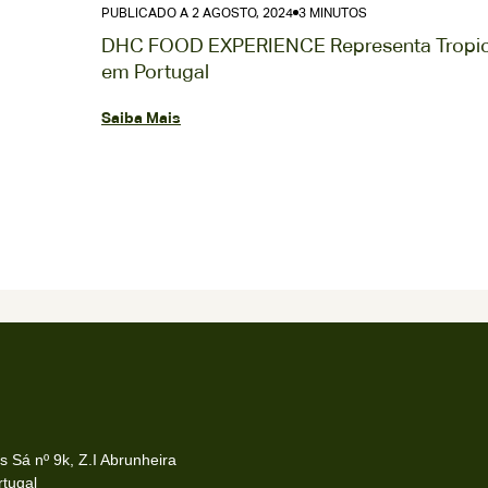
PUBLICADO A 2 MARÇO, 2025
3 MINUTOS
Pasta do Dia obtém
o selo Sabor do Ano 2025
Saiba Mais
s Sá nº 9k, Z.I Abrunheira
rtugal