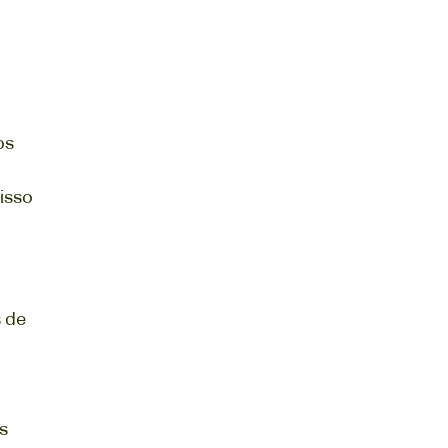
os
isso
s de
s